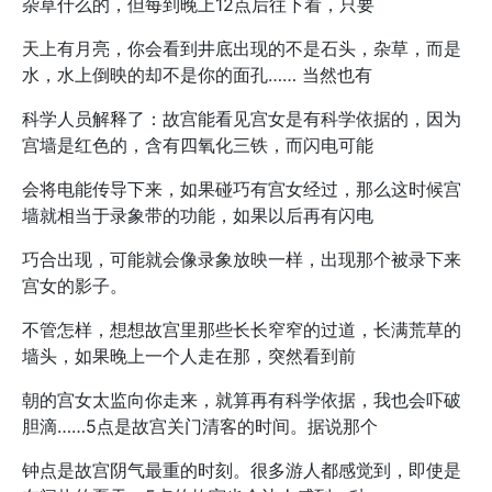
杂草什么的，但每到晚上12点后往下看，只要
天上有月亮，你会看到井底出现的不是石头，杂草，而是
水，水上倒映的却不是你的面孔…… 当然也有
科学人员解释了：故宫能看见宫女是有科学依据的，因为
宫墙是红色的，含有四氧化三铁，而闪电可能
会将电能传导下来，如果碰巧有宫女经过，那么这时候宫
墙就相当于录象带的功能，如果以后再有闪电
巧合出现，可能就会像录象放映一样，出现那个被录下来
宫女的影子。
不管怎样，想想故宫里那些长长窄窄的过道，长满荒草的
墙头，如果晚上一个人走在那，突然看到前
朝的宫女太监向你走来，就算再有科学依据，我也会吓破
胆滴……5点是故宫关门清客的时间。据说那个
钟点是故宫阴气最重的时刻。很多游人都感觉到，即使是