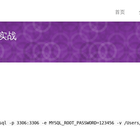
首页
别实战
sql -p 3306:3306 -e MYSQL_ROOT_PASSWORD=123456 -v /Users