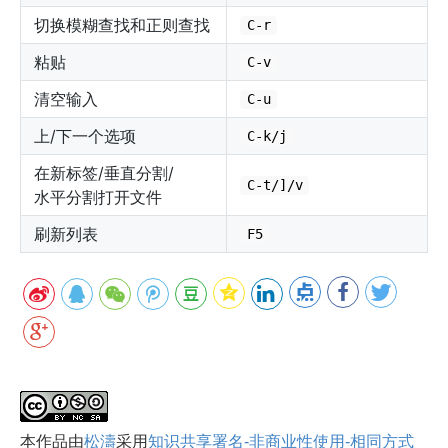
切换模糊查找和正则查找
C-r
粘贴
C-v
清空输入
C-u
上/下一个选项
C-k/j
在新标签/垂直分割/
C-t/]/v
水平分割打开文件
刷新列表
F5
本
作品
由
松濤
采用
知识共享署名-非商业性使用-相同方式