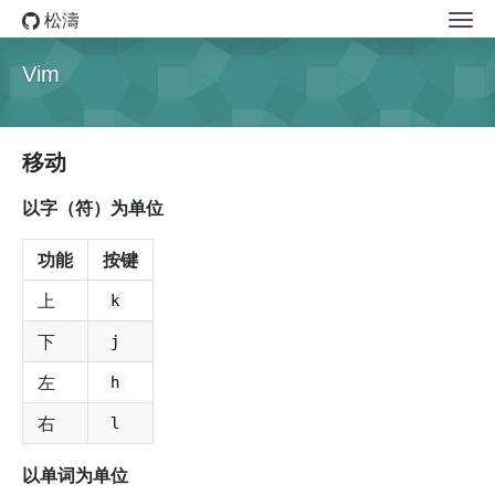
松濤
Vim
移动
以字（符）为单位
功能
按键
上
k
下
j
左
h
右
l
以单词为单位