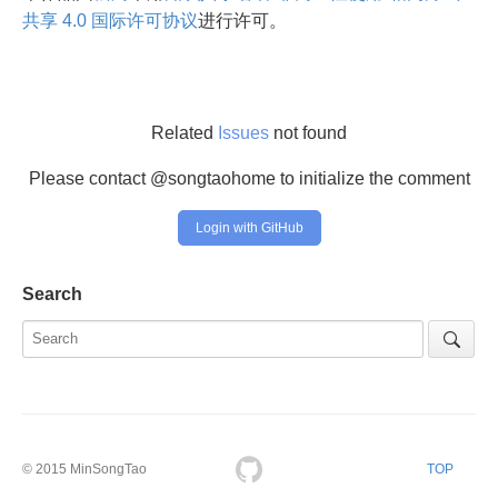
共享 4.0 国际许可协议
进行许可。
Related
Issues
not found
Please contact @songtaohome to initialize the comment
Login with GitHub
Search
© 2015
MinSongTao
TOP