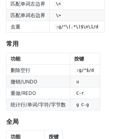
匹配单词左边界
\<
匹配单词右边界
\>
去重
:g/^\(.*\)$\n\1/d
常用
功能
按键
删除空行
:g/^$/d
撤销/UNDO
u
重做/REDO
C-r
统计行/单词/字符/字节数
g C-g
全局
功能
按键